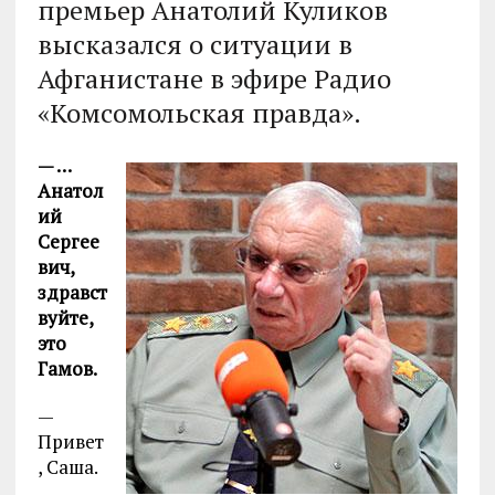
премьер Анатолий Куликов
высказался о ситуации в
Афганистане в эфире Радио
«Комсомольская правда».
— …
Анатол
ий
Сергее
вич,
здравст
вуйте,
это
Гамов.
—
Привет
, Саша.