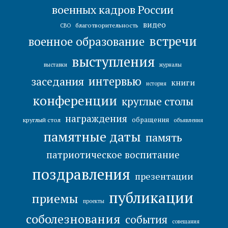
военных кадров России
видео
благотворительность
СВО
встречи
военное образование
выступления
выставки
журналы
интервью
заседания
книги
история
конференции
круглые столы
награждения
обращения
круглый стол
объявления
памятные даты
память
патриотическое воспитание
поздравления
презентации
публикации
приемы
проекты
соболезнования
события
совещания