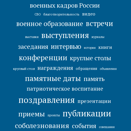
военных кадров России
видео
благотворительность
СВО
встречи
военное образование
выступления
выставки
журналы
интервью
заседания
книги
история
конференции
круглые столы
награждения
обращения
круглый стол
объявления
памятные даты
память
патриотическое воспитание
поздравления
презентации
публикации
приемы
проекты
соболезнования
события
совещания